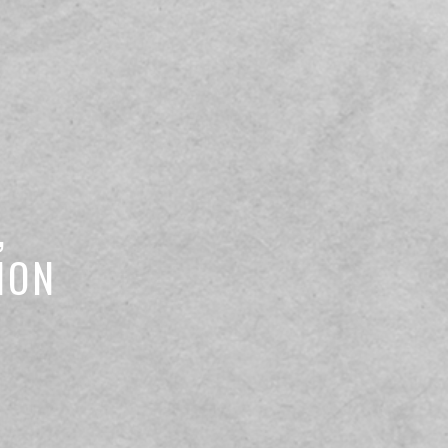
,
ION